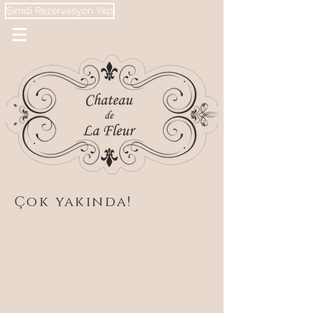
Şimdi Rezervasyon Yap
Çok yakında!